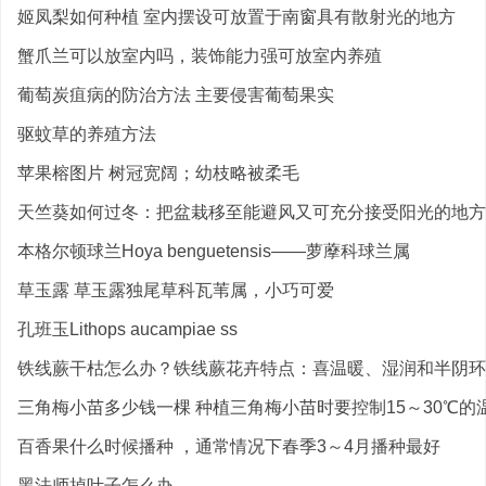
姬凤梨如何种植 室内摆设可放置于南窗具有散射光的地方
蟹爪兰可以放室内吗，装饰能力强可放室内养殖
葡萄炭疽病的防治方法 主要侵害葡萄果实
驱蚊草的养殖方法
苹果榕图片 树冠宽阔；幼枝略被柔毛
天竺葵如何过冬：把盆栽移至能避风又可充分接受阳光的地方
本格尔顿球兰Hoya benguetensis——萝藦科球兰属
草玉露 草玉露独尾草科瓦苇属，小巧可爱
孔班玉Lithops aucampiae ss
铁线蕨干枯怎么办？铁线蕨花卉特点：喜温暖、湿润和半阴环境
三角梅小苗多少钱一棵 种植三角梅小苗时要控制15～30℃的温
百香果什么时候播种 ，通常情况下春季3～4月播种最好
黑法师掉叶子怎么办