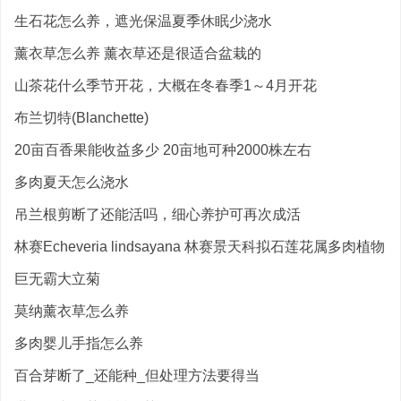
生石花怎么养，遮光保温夏季休眠少浇水
薰衣草怎么养 薰衣草还是很适合盆栽的
山茶花什么季节开花，大概在冬春季1～4月开花
布兰切特(Blanchette)
20亩百香果能收益多少 20亩地可种2000株左右
多肉夏天怎么浇水
吊兰根剪断了还能活吗，细心养护可再次成活
林赛Echeveria lindsayana 林赛景天科拟石莲花属多肉植物
巨无霸大立菊
莫纳薰衣草怎么养
多肉婴儿手指怎么养
百合芽断了_还能种_但处理方法要得当