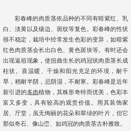
彩春峰的肉质茎依品种的不同有暗紫红、乳
白、淡黄以及镶边、斑纹等复色。彩春峰的性状
很不稳定，栽培中经常发生色彩的变异，如暗紫
红色肉质茎会长出白色、黄色斑块等。有时还会
出现返祖现象，使扭曲生长的鸡冠状肉质茎长成
柱状。喜温暖、干燥和阳光充足的环境，耐干
旱，稍耐半阴，忌阴湿，不耐寒。彩春峰是近年
新引进的
多肉
植物，其株形奇特而优美，色彩丰
富又多变，具有较高的观赏价值。用其装饰家
居、厅堂，虽无绚丽的花朵和翠绿的叶片，但它
那似奇石、像山峦、如鸡冠的肉质茎古朴雅致。