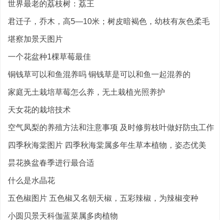
世界最老的荔枝树：荔王
君迁子，乔木，高5—10米；树皮暗褐色，幼枝有灰色柔毛
堪察加景天图片
一个花盆种1棵草莓最佳
铜钱草可以和鱼混养吗 铜钱草是可以和鱼一起混养的
家庭无土栽培草莓怎么养，无土栽植光照养护
天女花的栽培技术
空气凤梨的养殖方法和注意事项 及时修剪枝叶做好防虫工作
四季秋海棠图片 四季秋海棠属多年生草本植物，姿态优美
昙花换盆春季进行最合适
什么是水晶花
五色椒图片 五色椒又名朝天椒，五彩辣椒，为辣椒变种
小圆贝景天科伽蓝菜属多肉植物