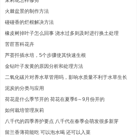
茉莉花怎样修剪
火棘盆景的制作方法
碰碰香的烂根解决方法
橡皮树掉叶子怎么回事 浇水过多则及时进行换土处理
苦苣苔科花卉
芦荟扦插水培，5个步骤使其快速生根
金钻叶子发黄的原因分析和处理方法
二氧化碳片对养水草管用吗，影响水质量不利于水草生长
泥炭的分类与应用
荷花是什么季节开的 荷花在夏季6～9月份开的
如何栽培管理灰莉
八千代的四季养护要点 八千代在春季会萌发很多新芽
留兰香薄荷能吃 可以泡水喝 还可以入菜