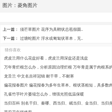
图片：菱角图片
上一篇：
须芒草图片 花序为具鞘状总苞假圆..
下一篇：
过塘蛇图片 浮水或匍匐状草本，无..
猜你喜欢
虎皮兰用什么花盆好看，虎皮兰用深盆还是浅盆
万年青烂根怎么办，分析原因治理烂根 万年青是属于肉根系的植
龙舌兰 中文名吉祥冠锦 耐干旱，不耐寒
偏花报春图片 偏花报春为多年生草本。根状茎粗短，具多数肉质
孔雀竹芋叶片萎缩怎么办，增强光照低温保暖
当归百科 别名干归、秦哪、西当归、岷当归、金当归、当归