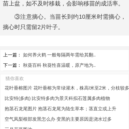
苗上盆，如不及时移栽，会影响移苗的成活率。
③注意摘心。当苗长到约10厘米时需摘心，
摘心时只需留2片叶子。
上一篇：
如何养火鹤 一般每隔两年需给其翻..
下一篇：
秋葵百科 秋葵性喜温暖，原产地为..
猜你喜欢
花叶垂榕图片 花叶垂榕为常绿灌木，株高l米至2米，分枝较
比安特(多肉) 比安特多肉为景天科拟石莲属多肉植物
抱茎石龙尾图片 抱茎石龙尾为陆生草本；茎直立或上升
空气凤梨根部发黑怎么办 变黑的主要原因是浇水过多