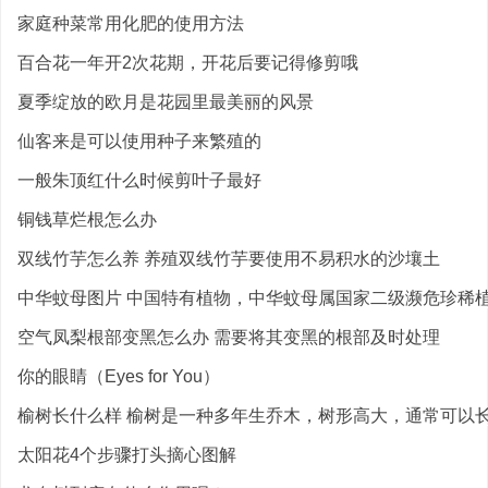
家庭种菜常用化肥的使用方法
百合花一年开2次花期，开花后要记得修剪哦
夏季绽放的欧月是花园里最美丽的风景
仙客来是可以使用种子来繁殖的
一般朱顶红什么时候剪叶子最好
铜钱草烂根怎么办
双线竹芋怎么养 养殖双线竹芋要使用不易积水的沙壤土
中华蚊母图片 中国特有植物，中华蚊母属国家二级濒危珍稀
空气凤梨根部变黑怎么办 需要将其变黑的根部及时处理
你的眼睛（Eyes for You）
榆树长什么样 榆树是一种多年生乔木，树形高大，通常可以长到
太阳花4个步骤打头摘心图解