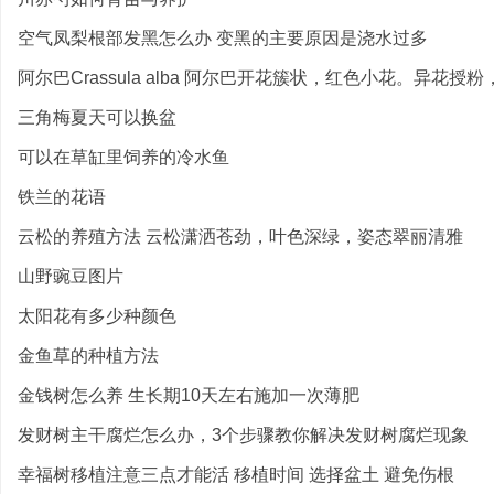
空气凤梨根部发黑怎么办 变黑的主要原因是浇水过多
阿尔巴Crassula alba 阿尔巴开花簇状，红色小花。异花授粉，
三角梅夏天可以换盆
可以在草缸里饲养的冷水鱼
铁兰的花语
云松的养殖方法 云松潇洒苍劲，叶色深绿，姿态翠丽清雅
山野豌豆图片
太阳花有多少种颜色
金鱼草的种植方法
金钱树怎么养 生长期10天左右施加一次薄肥
发财树主干腐烂怎么办，3个步骤教你解决发财树腐烂现象
幸福树移植注意三点才能活 移植时间 选择盆土 避免伤根