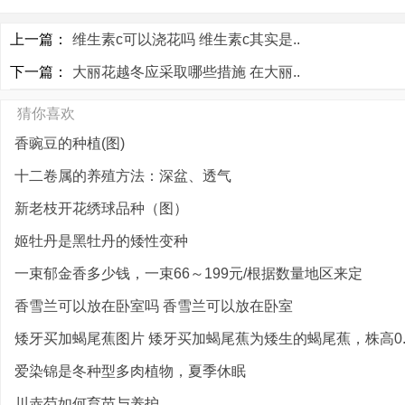
上一篇：
维生素c可以浇花吗 维生素c其实是..
下一篇：
大丽花越冬应采取哪些措施 在大丽..
猜你喜欢
香豌豆的种植(图)
十二卷属的养殖方法：深盆、透气
新老枝开花绣球品种（图）
姬牡丹是黑牡丹的矮性变种
一束郁金香多少钱，一束66～199元/根据数量地区来定
香雪兰可以放在卧室吗 香雪兰可以放在卧室
矮牙买加蝎尾蕉图片 矮牙买加蝎尾蕉为矮生的蝎尾蕉，株高0.5
爱染锦是冬种型多肉植物，夏季休眠
川赤芍如何育苗与养护