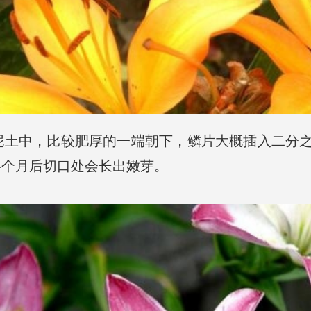
中，比较肥厚的一端朝下，鳞片大概插入二分之一左
半个月后切口处会长出嫩芽。