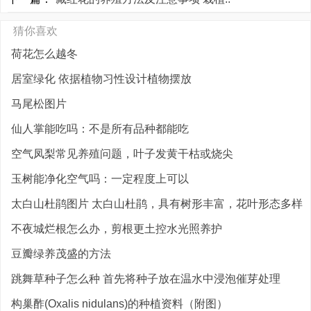
猜你喜欢
荷花怎么越冬
居室绿化 依据植物习性设计植物摆放
马尾松图片
仙人掌能吃吗：不是所有品种都能吃
空气凤梨常见养殖问题，叶子发黄干枯或烧尖
玉树能净化空气吗：一定程度上可以
太白山杜鹃图片 太白山杜鹃，具有树形丰富，花叶形态多样
不夜城烂根怎么办，剪根更土控水光照养护
豆瓣绿养茂盛的方法
跳舞草种子怎么种 首先将种子放在温水中浸泡催芽处理
构巢酢(Oxalis nidulans)的种植资料（附图）