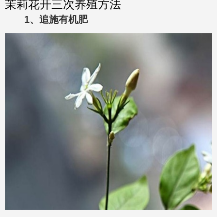
茉莉花开三次养殖方法
1、追施有机肥