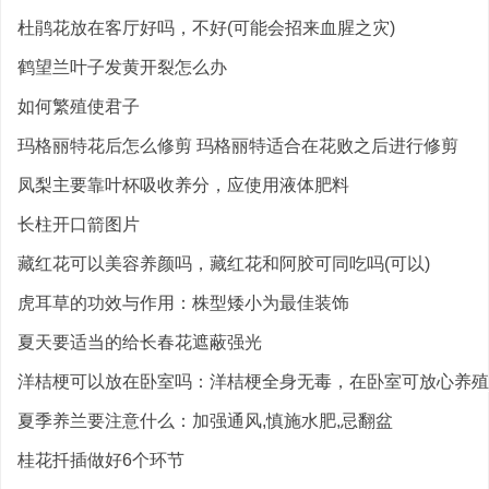
杜鹃花放在客厅好吗，不好(可能会招来血腥之灾)
鹤望兰叶子发黄开裂怎么办
如何繁殖使君子
玛格丽特花后怎么修剪 玛格丽特适合在花败之后进行修剪
凤梨主要靠叶杯吸收养分，应使用液体肥料
长柱开口箭图片
藏红花可以美容养颜吗，藏红花和阿胶可同吃吗(可以)
虎耳草的功效与作用：株型矮小为最佳装饰
夏天要适当的给长春花遮蔽强光
洋桔梗可以放在卧室吗：洋桔梗全身无毒，在卧室可放心养殖
夏季养兰要注意什么：加强通风,慎施水肥,忌翻盆
桂花扦插做好6个环节