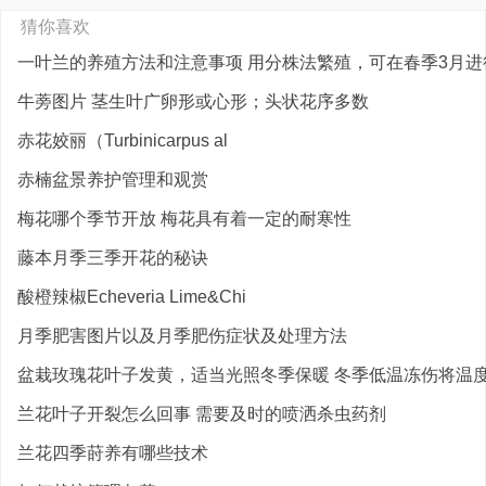
猜你喜欢
一叶兰的养殖方法和注意事项 用分株法繁殖，可在春季3月进
牛蒡图片 茎生叶广卵形或心形；头状花序多数
赤花姣丽（Turbinicarpus al
赤楠盆景养护管理和观赏
梅花哪个季节开放 梅花具有着一定的耐寒性
藤本月季三季开花的秘诀
酸橙辣椒Echeveria Lime&Chi
月季肥害图片以及月季肥伤症状及处理方法
盆栽玫瑰花叶子发黄，适当光照冬季保暖 冬季低温冻伤将温度控
兰花叶子开裂怎么回事 需要及时的喷洒杀虫药剂
兰花四季莳养有哪些技术