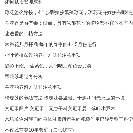
如何栽培管理灰莉
琼花怎么嫁接，4个步骤嫁接繁殖琼花，琼花花卉嫁接有哪些
兰花香是否有毒：没毒，具有浓郁花香的植物都不宜放在室内
迷迭香的种植方法
木香花几月扦插 每年的春季的4～5月份进行
小叶紫檀盆景的养护方法和注意事项
魅影 粉色、蓝紫色，太阳晒后颜色会变淡
黑眼苏珊过冬分析
兰花的养殖方法和注意事项
玫瑰莲的养殖方法 玫瑰莲喜温暖、干燥和阳光充足的环境
文冠果图片 文冠果，无患子科文冠果属，落叶小乔木
水培植物对我们的身体健康所产生的积极作用已经得到了科学的
不夜城芦荟10年老桩（怎么修剪）