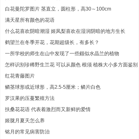
白花曼陀罗图片 茎直立，圆柱形，高30～100cm
满天星所有颜色的花语
什么花喜欢阴暗潮湿 姬凤梨喜欢在湿润阴暗的地方生长
鹤望兰在冬季开花，花期超级长，有多长？
一所学校的师生在山中发现了一些颇似水晶兰的植物
怎样识别珍稀野生兰花 可以从颜色 根须 植株大小多方面鉴别
红花青藤图片
鳞茎球形或近球形，高2.5-5厘米；鳞片白色
罗汉果的压蔓繁殖方法
扶桑花花语 代表着激烈而又新鲜的爱情
姬胧月夏天怎么养
铭月的常见病害防治