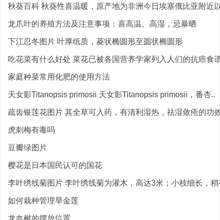
秋葵百科 秋葵性喜温暖，原产地为非洲今日埃塞俄比亚附近以及
龙爪叶的养殖方法及注意事项：喜高温、高湿，忌暴晒
下江忍冬图片 叶厚纸质，菱状椭圆形至圆状椭圆形
吃花菜有什么好处 菜花已被各国营养学家列入人们的抗癌食
家庭种菜常用化肥的使用方法
天女影Titanopsis primosii 天女影Titanopsis primosii，番杏..
疏齿银莲花图片 其全草可入药，有清利湿热，祛湿敛疮的功
虎刺梅有毒吗
豆瓣绿图片
樱花是日本国民认可的国花
李叶绣线菊图片 李叶绣线菊为灌木，高达3米；小枝细长，稍有
如何栽种管理旱金莲
龙血树的摆放位置