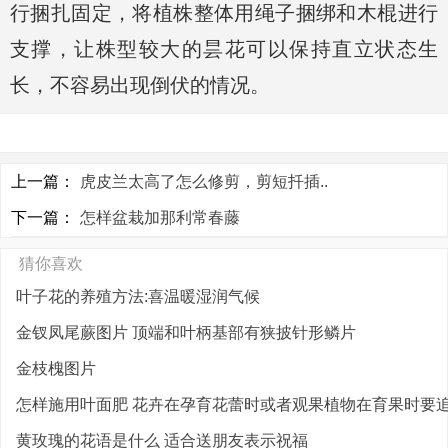
行捆扎固定，将植株整体用绳子捆绑和木棍进行
支撑，让株型较大的昙花可以保持直立状态生
长，不容易出现倒伏的情况。
上一篇：
虎皮兰太高了怎么修剪，剪短扦插..
下一篇：
怎样盆栽加那利常春藤
猜你喜欢
叶子花的养殖方法:喜温暖湿润气候
金钗凤尾蕨图片 顶端和叶柄基部有狭披针形鳞片
金枝槐图片
怎样施用叶面肥 花卉在孕育花蕾时或者观果植物在育果时要追施
黄玫瑰的花语是什么 适合送朋友表示祝福