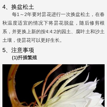
4、换盆松土
每1～2年要对昙花进行一次换盆松土，在春
秋温度适宜的情况下将昙花脱盆，随后修剪根
系，并更换上新的按4:4:2的园土、腐叶土和沙土
土壤，使昙花可以更好生长。
5、注意事项
(1)扦插繁殖