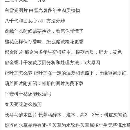
白雪光图片 白雪光属多年生肉质植物
八千代和乙女心四种方法分辨
盆栽什么时候需要换盆，看完你就懂了
桂花怎样保存香味，怎么储藏桂花更香
郁金图片 郁金为多年生宿根草本。根茎肉质，肥大，黄色
郁金香叶子发黄原因分析和处理方法：5大原因
密叶莲怎么养 密叶莲在一定的温差和光照下，叶缘容易泛红
葫芦图片附介绍：相册的图片免费下载
平安树干枯还能救活吗
春天菊花怎么修剪
长萼马醉木图片 长萼马醉木，灌木，高2—3米；树皮灰褐色
好养的水草品种有哪些 苦草为水鳖科苦草属多年生无茎沉水草本