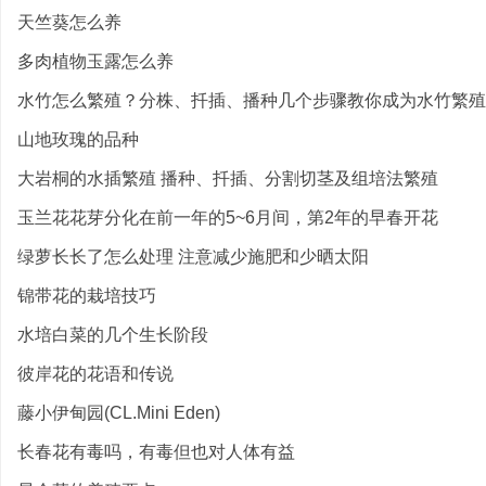
天竺葵怎么养
多肉植物玉露怎么养
水竹怎么繁殖？分株、扦插、播种几个步骤教你成为水竹繁殖
山地玫瑰的品种
大岩桐的水插繁殖 播种、扦插、分割切茎及组培法繁殖
玉兰花花芽分化在前一年的5~6月间，第2年的早春开花
绿萝长长了怎么处理 注意减少施肥和少晒太阳
锦带花的栽培技巧
水培白菜的几个生长阶段
彼岸花的花语和传说
藤小伊甸园(CL.Mini Eden)
长春花有毒吗，有毒但也对人体有益