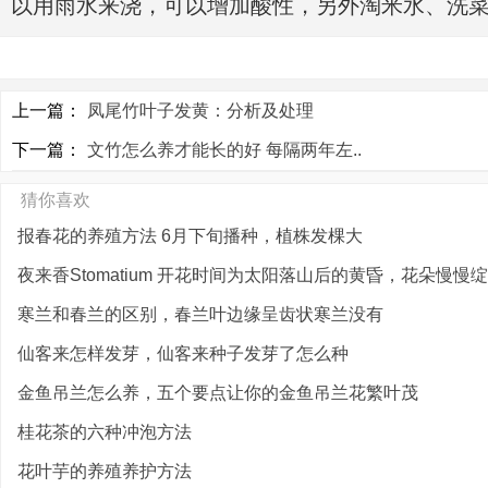
以用雨水来浇，可以增加酸性，另外淘米水、洗
上一篇：
凤尾竹叶子发黄：分析及处理
下一篇：
文竹怎么养才能长的好 每隔两年左..
猜你喜欢
报春花的养殖方法 6月下旬播种，植株发棵大
夜来香Stomatium 开花时间为太阳落山后的黄昏，花朵慢慢绽放
寒兰和春兰的区别，春兰叶边缘呈齿状寒兰没有
仙客来怎样发芽，仙客来种子发芽了怎么种
金鱼吊兰怎么养，五个要点让你的金鱼吊兰花繁叶茂
桂花茶的六种冲泡方法
花叶芋的养殖养护方法