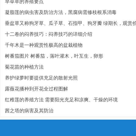
旱伞草的养殖要点
凝脂莲的病虫害及防治方法，黑腐病需修枝根系消毒
垂盆草又称狗牙草、瓜子草、石指甲、狗牙瓣 绿期长，观赏价值
十二卷的闷养技巧：闷养技巧的详细介绍
千年木是一种观赏性极高的盆栽植物
树番茄图片 树番茄，落叶灌木，叶互生，卵形
菊花苗的种植方法
养护绿萝时要提供充足的散射光照
露薇花播种到开花全过程图解
红稚莲的养殖方法 需要阳光充足和凉爽、干燥的环境
茜之塔的病害及其防治