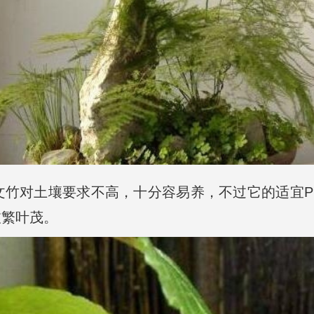
竹对土壤要求不高，十分容易养，不过它的适宜PH
枝繁叶茂。