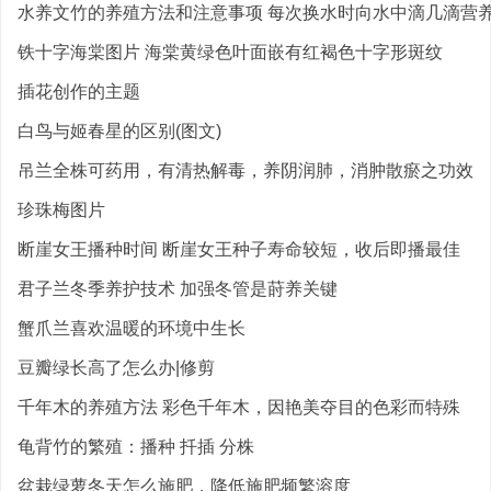
水养文竹的养殖方法和注意事项 每次换水时向水中滴几滴营
铁十字海棠图片 海棠黄绿色叶面嵌有红褐色十字形斑纹
插花创作的主题
白鸟与姬春星的区别(图文)
吊兰全株可药用，有清热解毒，养阴润肺，消肿散瘀之功效
珍珠梅图片
断崖女王播种时间 断崖女王种子寿命较短，收后即播最佳
君子兰冬季养护技术 加强冬管是莳养关键
蟹爪兰喜欢温暖的环境中生长
豆瓣绿长高了怎么办|修剪
千年木的养殖方法 彩色千年木，因艳美夺目的色彩而特殊
龟背竹的繁殖：播种 扦插 分株
盆栽绿萝冬天怎么施肥，降低施肥频繁溶度