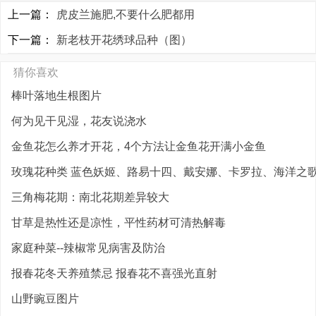
上一篇：
虎皮兰施肥,不要什么肥都用
下一篇：
新老枝开花绣球品种（图）
猜你喜欢
棒叶落地生根图片
何为见干见湿，花友说浇水
金鱼花怎么养才开花，4个方法让金鱼花开满小金鱼
玫瑰花种类 蓝色妖姬、路易十四、戴安娜、卡罗拉、海洋之歌、
三角梅花期：南北花期差异较大
甘草是热性还是凉性，平性药材可清热解毒
家庭种菜--辣椒常见病害及防治
报春花冬天养殖禁忌 报春花不喜强光直射
山野豌豆图片